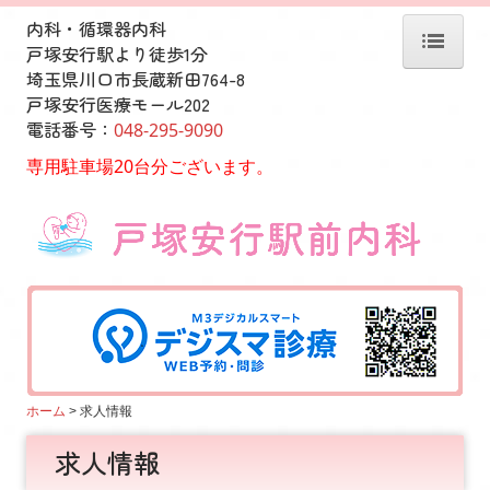
内科・循環器内科
戸塚安行駅より徒歩1分
埼玉県川口市長蔵新田764-8
ホーム
戸塚安行医療モール202
電話番号：
048-295-9090
診療案内
専用駐車場20台分ございます。
医師紹介
アクセス
院内紹介
求人情報
自費健診のご案内
動悸・息切れ外来
ホーム
求人情報
ワクチン接種について
求人情報