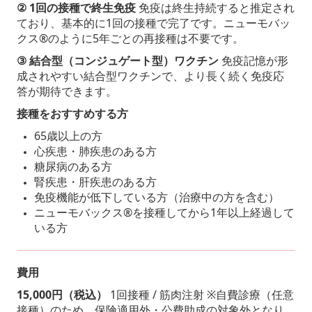
② 1
回の接種で終生免疫
免疫は終生持続すると推定され
ており、基本的に
1
回の接種で完了です。ニューモバッ
クス
®
のように
5
年ごとの再接種は不要です。
③
結合型（コンジュゲート型）ワクチン
免疫記憶が形
成されやすい結合型ワクチンで、より長く続く免疫応
答が期待できます。
接種をおすすめする方
65
歳以上の方
心疾患・肺疾患のある方
糖尿病のある方
腎疾患・肝疾患のある方
免疫機能が低下している方（治療中の方を含む）
ニューモバックス
®
を接種してから
1
年以上経過して
いる方
費用
15,000
円（税込）
1
回接種
/
筋肉注射
※
自費診療（任意
接種）のため、保険適用外・公費助成の対象外となり