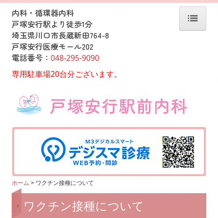
内科・循環器内科
戸塚安行駅より徒歩1分
埼玉県川口市長蔵新田764-8
ホーム
戸塚安行医療モール202
電話番号：
048-295-9090
診療案内
専用駐車場20台分ございます。
医師紹介
アクセス
院内紹介
求人情報
自費健診のご案内
動悸・息切れ外来
ホーム
ワクチン接種について
ワクチン接種について
ワクチン接種について