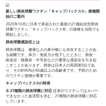
新しい肺炎球菌ワクチン「キャップバックス
®
」接種開
始のご案内
2025
年
10
月に日本で承認された最新の
21
価結合型肺炎
球菌ワクチン「キャップバックス
®
」の接種を当院でも
開始しました。
肺炎球菌感染症とは
肺炎球菌は、健康な人の鼻や喉にも存在することがあ
る細菌です。体力・免疫力が低下したときに、肺炎・
敗血症・髄膜炎・中耳炎などの重篤な感染症を引き起
こすことがあります。肺炎は日本人の死因第
5
位であ
り、その約
95%
が
65
歳以上の高齢者です。予防のため
のワクチン接種が重要です。
キャップバックス
®
の特長
① 21
種類の肺炎球菌に対応
従来のワクチンではカバー
できなかった血清型を含む、
21
種類の肺炎球菌に対応
しています。