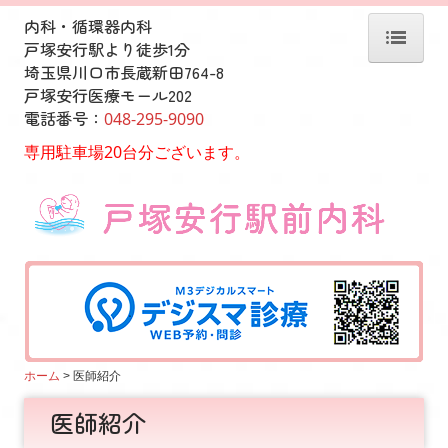
内科・循環器内科
戸塚安行駅より徒歩1分
埼玉県川口市長蔵新田764-8
ホーム
戸塚安行医療モール202
電話番号：
048-295-9090
診療案内
専用駐車場20台分ございます。
医師紹介
アクセス
院内紹介
求人情報
自費健診のご案内
動悸・息切れ外来
ホーム
医師紹介
ワクチン接種について
医師紹介